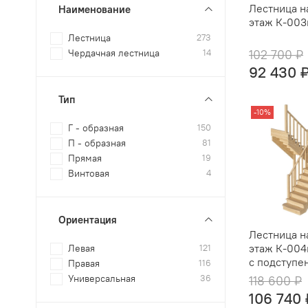
Лестница н
Наименование
этаж К-003
Лестница
273
Чердачная лестница
14
102 700 ₽
92 430 
Тип
-10%
Г - образная
150
П - образная
81
Прямая
19
Винтовая
4
Ориентация
Лестница н
этаж К-004
Левая
121
с подступе
Правая
116
Универсальная
36
118 600 ₽
106 740 