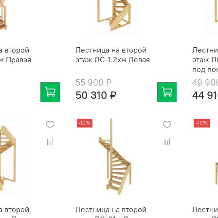
а второй
Лестница на второй
Лестни
м Правая
этаж ЛC-1.2хм Левая
этаж Л
под по
55 900 ₽
49 90
50 310 ₽
44 91
-10%
-10%
а второй
Лестница на второй
Лестни