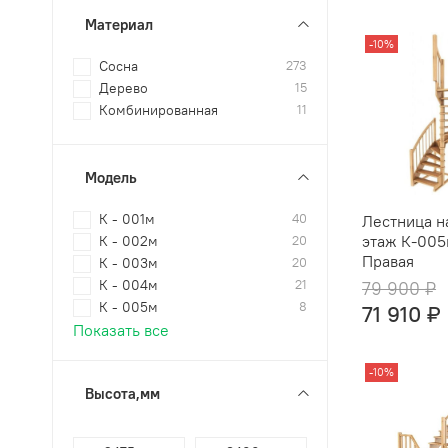
Материал
-10%
Сосна
273
Дерево
15
Комбинированная
11
Модель
К - 001м
40
Лестница н
этаж К-005
К - 002м
20
Правая
К - 003м
20
К - 004м
21
79 900 ₽
К - 005м
8
71 910 ₽
Показать все
-10%
Высота,мм