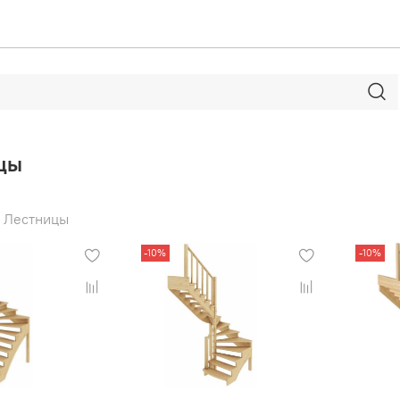
цы
Лестницы
-10%
-10%