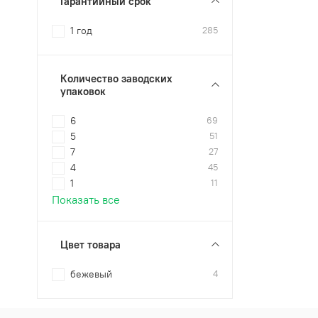
Гарантийный срок
1 год
285
Количество заводских
упаковок
6
69
5
51
7
27
4
45
1
11
Показать все
Цвет товара
бежевый
4