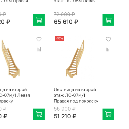
С-01м Правая
этаж ЛС-05м Левая
0 ₽
72 900 ₽
20 ₽
65 610 ₽
-10%
ца на второй
Лестница на второй
С-07м/1 Левая
этаж ЛС-07м/1
краску
Правая под покраску
0 ₽
56 900 ₽
0 ₽
51 210 ₽