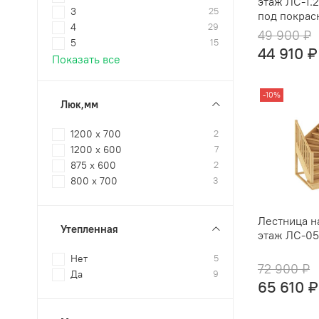
этаж ЛC-1.
3
25
под покрас
4
29
49 900 ₽
5
15
44 910 ₽
Показать все
-10%
Люк,мм
1200 х 700
2
1200 х 600
7
875 х 600
2
800 х 700
3
Лестница н
Утепленная
этаж ЛС-05
Нет
5
72 900 ₽
Да
9
65 610 ₽