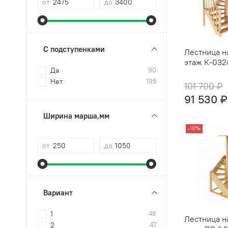
от
до
С подступенками
Лестница н
этаж К-032
Да
90
Нет
195
101 700 ₽
91 530 ₽
Ширина марша,мм
-10%
от
до
Вариант
1
48
Лестница н
2
47