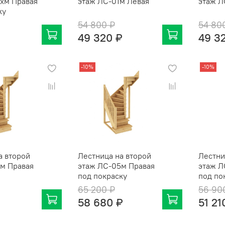
2хм Правая
этаж ЛС-01м Левая
этаж Л
ку
54 800 ₽
54 80
49 320 ₽
49 3
-10%
-10%
а второй
Лестница на второй
Лестни
м Правая
этаж ЛС-05м Правая
этаж Л
под покраску
под по
65 200 ₽
56 90
58 680 ₽
51 21