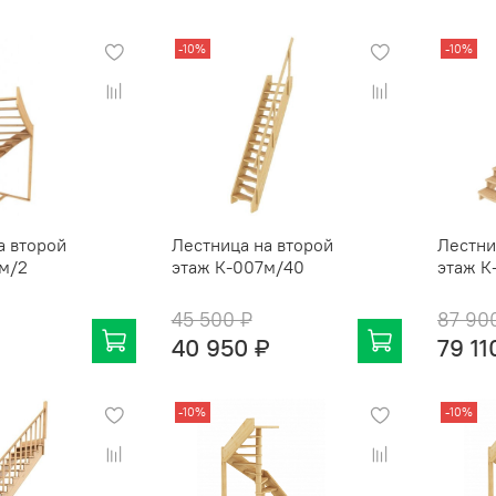
-10%
-10%
а второй
Лестница на второй
Лестни
м/2
этаж К-007м/40
этаж К
45 500 ₽
87 90
40 950 ₽
79 11
-10%
-10%