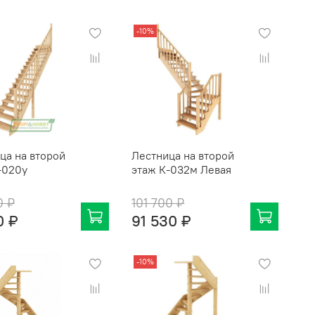
-10%
ца на второй
Лестница на второй
-020у
этаж К-032м Левая
0 ₽
101 700 ₽
0 ₽
91 530 ₽
-10%