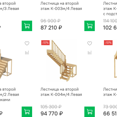
а второй
Лестница на второй
Лестни
м/3 Левая
этаж К-003м/4 Левая
этаж К
с подс
96 900 ₽
114 10
₽
87 210 ₽
102 
-10%
-10%
а второй
Лестница на второй
Лестни
м/2 Левая
этаж К-004м/4 Левая
этаж К
нками
105 300 ₽
73 90
₽
94 770 ₽
66 5