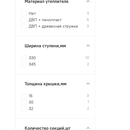
Материал утеплителя
Нет
5
ДВП + пенопласт
6
ДВП + древесная стружка
3
Ширина ступени,мм
330
10
345
2
Толщина крышки,мм
16
3
30
7
32
2
Количество секций,шт