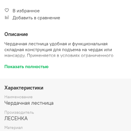
В избранное
Добавить в сравнение
Описание
Чердачная лестница удобная и функциональная
складная конструкция для подъема на чердак или
мансарду. Применяется в условиях ограниченного
пространства и невозможности поставить
Показать полностью
стационарную лестничную конструкцию. Изготовление
деревянных элементов производится из сосны. В
сложенном виде позволяет экономить пространство.
Лестница состоит из четырех секций, легко убирается в
Характеристики
потолок. Проста в установке.
Наименование
Чердачная лестница
Производитель
ЛЕСЕНКА
Материал