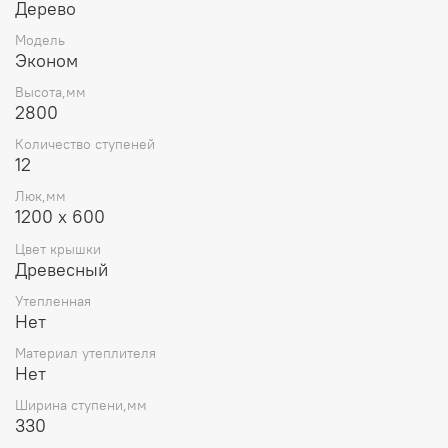
Дерево
Ширина ступени: 330 мм
Шаг: 250 мм
Модель
Количество ступеней: 12
Эконом
Толщина крышки: 16 мм
Высота,мм
Количество секций: 3 шт
2800
Требует сборки: Нет
Грузоподъемность: 130 кг
Количество ступеней
Вес: 22 кг
12
Люк,мм
1200 х 600
Цвет крышки
Древесный
Утепленная
Нет
Материал утеплителя
Нет
Ширина ступени,мм
330