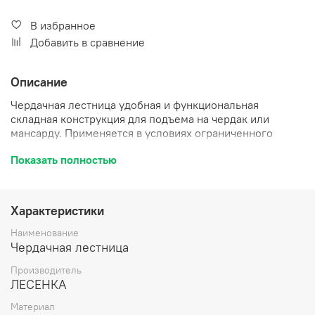
В избранное
Добавить в сравнение
Описание
Чердачная лестница удобная и функциональная
складная конструкция для подъема на чердак или
мансарду. Применяется в условиях ограниченного
пространства и невозможности поставить
Показать полностью
стационарную лестничную конструкцию. Изготовление
деревянных элементов производится из сосны. В
сложенном виде позволяет экономить пространство.
Лестница состоит из четырех секций, легко убирается в
Характеристики
потолок. Проста в установке.
Наименование
Высота:2800
Чердачная лестница
Размер люка: 600х1200
Производитель
Высота: 2800
ЛЕСЕНКА
Цвет крышки: Древесный
Утепленная: Нет
Материал
Материал утеплителя: Нет