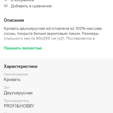
Добавить в сравнение
Описание
Кровать двухъярусная изготовлена из 100% массива
сосны, покрыта белым акриловым лаком. Размеры
спального места 90х200 см (х2). Поставляется в
разобранном виде. В комплект входят все готовые
Показать полностью
элементы, фурнитура и подробная инструкция по
сборке.
Характеристики
Наименование
Кровать
Тип
Двухъярусная
Производитель
PROFI&HOBBY