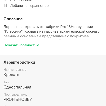
Добавить в сравнение
Описание
Деревянная кровать от фабрики Profi&Hobby серии
"Классика". Кровать из массива архангельской сосны с
реечным основанием представлена с покрытием
бесцветным акриловым лаком. Прочная кровать
Показать полностью
выполнена из высококачественного натурального
дерева. Её легко собрать по инструкции, которая в
комплекте. Кровать из массива дерева легко впишется
в интерьер квартиры, загородного дома или дачи,
Характеристики
нужно только докупить матрас (в комплект не входит).
Кровать продается в разобранном виде.
Наименование
Кровать
Тип
Односпальная
Производитель
PROFI&HOBBY