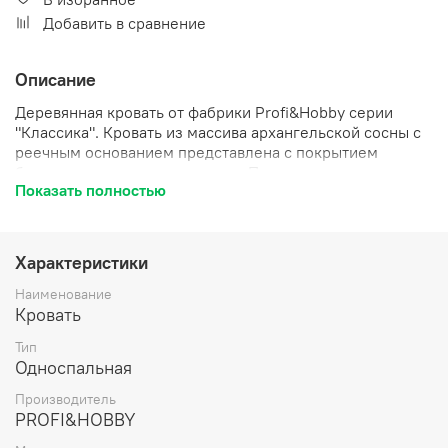
Добавить в сравнение
Описание
Деревянная кровать от фабрики Profi&Hobby серии
"Классика". Кровать из массива архангельской сосны с
реечным основанием представлена с покрытием
бесцветным акриловым лаком. Прочная кровать
Показать полностью
выполнена из высококачественного натурального
дерева. Её легко собрать по инструкции, которая в
комплекте. Кровать из массива дерева легко впишется
в интерьер квартиры, загородного дома или дачи,
Характеристики
нужно только докупить матрас (в комплект не входит).
Кровать продается в разобранном виде.
Наименование
Кровать
Тип
Односпальная
Производитель
PROFI&HOBBY