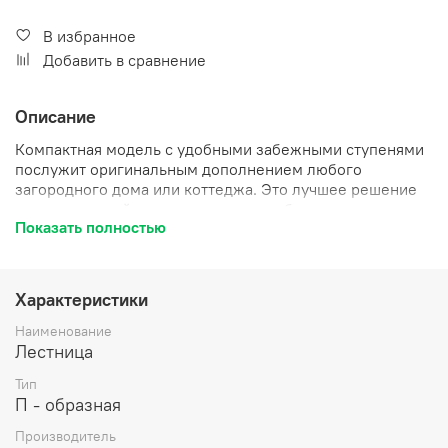
В избранное
Добавить в сравнение
Описание
Компактная модель с удобными забежными ступенями
послужит оригинальным дополнением любого
загородного дома или коттеджа. Это лучшее решение
для помещений с ограниченным свободным
Показать полностью
пространством. Лестница имеет поворот на 180? и
выпускается в 4 различных вариантах, что существенно
упрощает ее подбор.
Характеристики
Наименование
Лестница
Тип
П - образная
Производитель