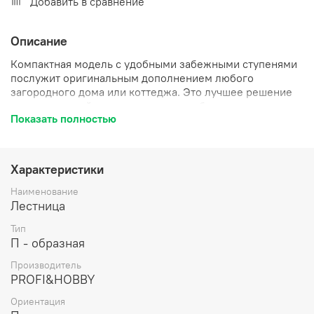
Добавить в сравнение
Описание
Компактная модель с удобными забежными ступенями
послужит оригинальным дополнением любого
загородного дома или коттеджа. Это лучшее решение
для помещений с ограниченным свободным
Показать полностью
пространством. Лестница имеет поворот на 180? и
выпускается в 4 различных вариантах, что существенно
упрощает ее подбор.
Характеристики
Наименование
Лестница
Тип
П - образная
Производитель
PROFI&HOBBY
Ориентация