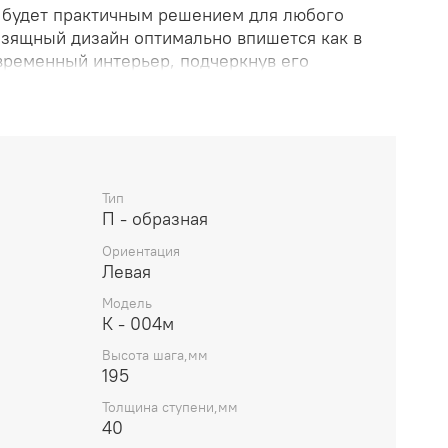
 будет практичным решением для любого
 изящный дизайн оптимально впишется как в
овременный интерьер, подчеркнув его
тница не только создаст в доме атмосферу
ет его главным декоративным элементом.
Тип
П - образная
Ориентация
Левая
Модель
К - 004м
Высота шага,мм
195
Толщина ступени,мм
40