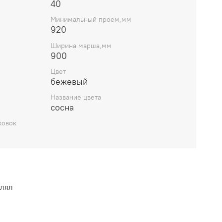
40
Минимальный проем,мм
920
Ширина марша,мм
900
Цвет
бежевый
Название цвета
сосна
ковок
влял