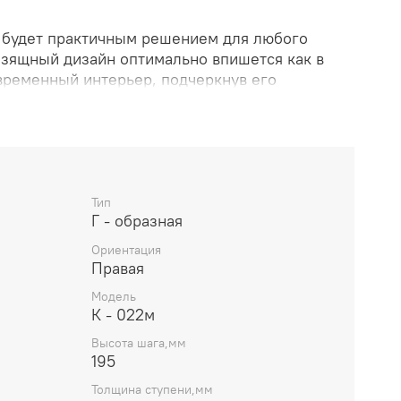
 будет практичным решением для любого
 изящный дизайн оптимально впишется как в
овременный интерьер, подчеркнув его
тница не только создаст в доме атмосферу
ет его главным декоративным элементом.
Тип
Г - образная
Ориентация
Правая
Модель
К - 022м
Высота шага,мм
195
Толщина ступени,мм