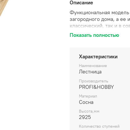
Описание
Функциональная модель
загородного дома, а ее
классический, так и в с
неповторимость. Эта лес
Показать полностью
уюта и тепла, но и стан
Характеристики
Наименование
Лестница
Производитель
PROFI&HOBBY
Материал
Сосна
Высота,мм
2925
Количество ступеней