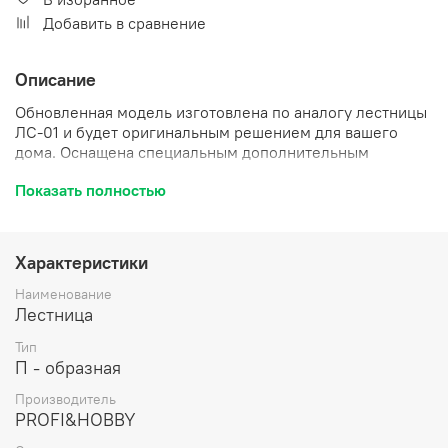
Добавить в сравнение
Описание
Обновленная модель изготовлена по аналогу лестницы
ЛС-01 и будет оригинальным решением для вашего
дома. Оснащена специальным дополнительным
поручнем, что делает ее использование максимально
Показать полностью
комфортным и безопасным. Установку лестницы легко
произвести в углу помещения, сэкономив тем самым
полезное пространство. Для изготовления модели
ЛС-04м (под покраску) используется древесина с
Характеристики
незначительными цветовыми изменениями, которые
незаметны при покраске.
Наименование
Лестница
Тип
П - образная
Производитель
PROFI&HOBBY