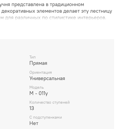
ручня представлена в традиционном
 декоративных элементов делает эту лестницу
 для различных по стилистике интерьеров.
ть в углу, сохранив всю полезную площадь в
имая фурнитура в стандартной комплектации,
х деталей, быстрая сборка.
Тип
Прямая
Ориентация
Универсальная
Модель
М - 011у
Количество ступеней
13
С подступенками
Нет