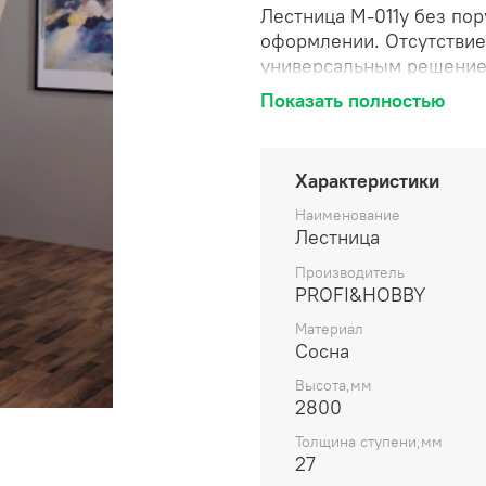
Лестница М-011у без по
оформлении. Отсутствие
универсальным решением
Монтаж можно осуществи
Показать полностью
помещении. Вся необход
высочайшее качество все
Характеристики
Наименование
Лестница
Производитель
PROFI&HOBBY
Материал
Сосна
Высота,мм
2800
Толщина ступени,мм
27