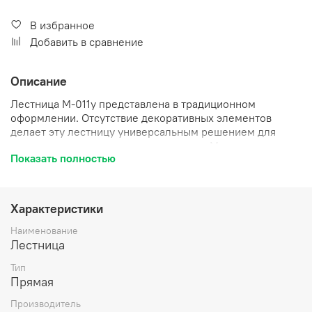
В избранное
Добавить в сравнение
Описание
Лестница М-011у представлена в традиционном
оформлении. Отсутствие декоративных элементов
делает эту лестницу универсальным решением для
различных по стилистике интерьеров. Монтаж можно
Показать полностью
осуществить в углу, сохранив всю полезную площадь в
помещении. Вся необходимая фурнитура в стандартной
комплектации, высочайшее качество всех деталей,
быстрая сборка.
Характеристики
Наименование
Лестница
Тип
Прямая
Производитель