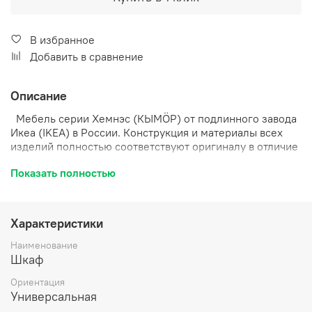
В избранное
Добавить в сравнение
Описание
Мебель серии Хемнэс (КЫМӦР) от подлинного завода
Икеа (IKEA) в России. Конструкция и материалы всех
изделий полностью соответствуют оригиналу в отличие
от многих схожих продуктов, представленных сегодня
Показать полностью
на рынке. Поэтому вы можете докупить мебель к уже
имеющейся у вас линейке Хемнэс, и она идеально
впишется в существующий интерьер.
Характеристики
Преимущества мебели Хемнэс в стиле Икеа:
Наименование
1. Аутентичный внешний вид, исходное качество.
Шкаф
2. Внутренняя отделка полностью идентична оригиналу,
Ориентация
дно ящиков имеет стильный полосатый рисунок.
Универсальная
3. Оригинальная фурнитура и лакокрасочное покрытие.