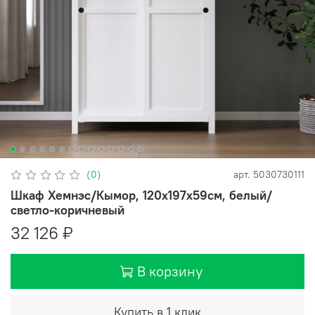
(0)
арт.
5030730111
Шкаф Хемнэс/Кымор, 120х197х59см, белый/
светло-коричневый
32 126 ₽
В корзину
Купить в 1 клик