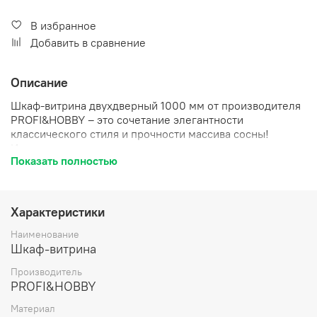
В избранное
Добавить в сравнение
Описание
Шкаф-витрина двухдверный 1000 мм от производителя
PROFI&HOBBY – это сочетание элегантности
классического стиля и прочности массива сосны!
Изготовлен из высококачественного материала, он
Показать полностью
станет центральным элементом вашего интерьера.
Благодаря отсутствию покраски у вас есть возможность
самостоятельно выбрать идеальный цвет и создать
уникальный дизайн под ваш стиль оформления.
Характеристики
Размеры (ВхШхГ): 190x100x56 см позволяют
разместить его даже в небольших помещениях.
Наименование
Поставляется в удобной упаковке для самостоятельной
Шкаф-витрина
сборки. Не упустите шанс украсить дом стильной
Производитель
мебелью своими руками!
PROFI&HOBBY
Материал