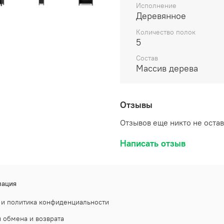
Исполнение
Деревянное
- Изготовлен из массив
прозрачным лаком на во
Количество полок
5
- Задняя стенка стелла
- Съемные полки позвол
Состав
- 1 несъемная полка для
Массив дерева
Поставляется в разобра
Отзывы
Отзывов еще никто не оста
Написать отзыв
ация
 и политика конфиденциальности
 обмена и возврата