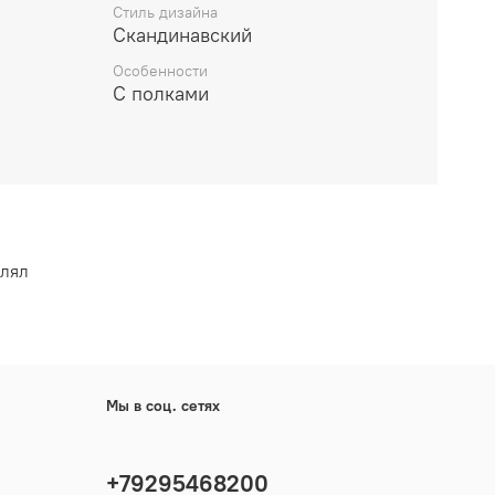
Стиль дизайна
Скандинавский
а сосны. Дерево пропитано морилкой и покрыто
дной основе.
Особенности
С полками
жа из ламинированного ХДФ.
яют регулировать пространство.
 большей устойчивости.
нном виде.
влял
Мы в соц. сетях
+79295468200