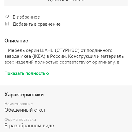
В избранное
Добавить в сравнение
Описание
Мебель серии ШАНЬ (СТУРНЭС) от подлинного
завода Икеа (IKEA) в России. Конструкция и материалы
всех изделий полностью соответствуют оригиналу, в
отличие от многих схожих продуктов, представленных
Показать полностью
сегодня на рынке.
Обеденный стол Шань — это идеальное сочетание
функциональности и стиля для вашей кухни или
Характеристики
гостиной.
Наименование
Преимущества мебели в стиле Икеа:
Обеденный стол
Форма поставки
Аутентичный внешний вид, исходное качество.
В разобранном виде
Оригинальная фурнитура и лакокрасочное
покрытие.