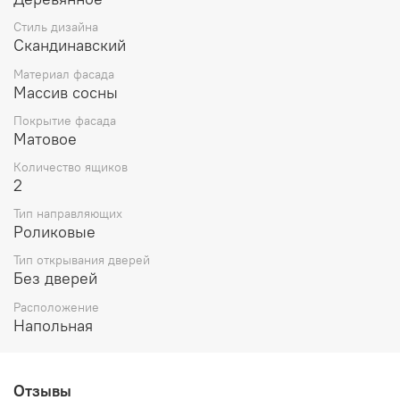
Толщина столешницы - 20 мм.
Стиль дизайна
Высота ножек - 110 мм.
Скандинавский
Поставляется в разобранном виде.
Материал фасада
Массив сосны
Покрытие фасада
Матовое
Количество ящиков
2
Тип направляющих
Роликовые
Тип открывания дверей
Без дверей
Расположение
Напольная
Отзывы