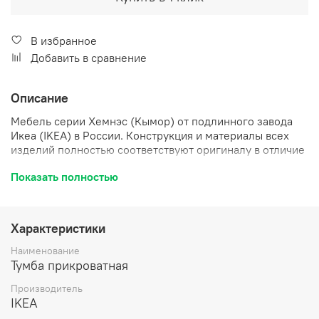
В избранное
Добавить в сравнение
Описание
Мебель серии Хемнэс (Кымор) от подлинного завода
Икеа (IKEA) в России. Конструкция и материалы всех
изделий полностью соответствуют оригиналу в отличие
от многих схожих продуктов, представленных сегодня
Показать полностью
на рынке. Поэтому вы можете докупить мебель к уже
имеющейся у вас линейке Хемнэс, и она идеально
впишется в существующий интерьер.
Характеристики
Преимущества мебели Хемнэс в стиле Икеа:
Наименование
Аутентичный внешний вид, исходное качество.
Тумба прикроватная
Внутренняя отделка полностью идентична
Производитель
оригиналу, дно ящиков имеет стильный полосатый
IKEA
рисунок.
Оригинальная фурнитура и лакокрасочное